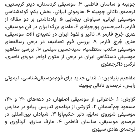
چوبینه و ساسان فاطمی ۳. موسیقی کردستان، دیتر کریستین،
ترجمه‌ی ناتالی چوبینه ۴. هارمونی ایرانی، بخش یکم: گونه‌شناسی
موسیقی ایرانی، سیاوش بیضایی ۵. یادداشتی بر دو مقاله از
فارمر، امیرحسین پورجوادی ۶. علمای بزرگ ایران در فن موسیقی،‌
هنری جُرج فارمر ۸. تاثیر و نفوذ ایران در تعبیه‌‌ی آلات موسیقی،
هنری جُرج فارمر ۹. بررسی فرم تصانیف در برخی رساله‌های
موسیقی مکتب منتظمیه، سید‌حسین میثمی ۱۰. بررسی مفاهیم
موسیقی دستگاهی ایران در برخی از متون اواخر دوره‌ی ناصری،
نرگس ذاکرجعفری
مفاهیم بنیادین
: ۱. مُدلی جدید برای قوم‌موسیقی‌شناسی، تیموتی
رایس، ترجمه‌ی ناتالی چوبینه
گزارش
: ۱. خاطراتی از موسیقی اصفهان در دهه‌های ۳۰ و ۴۰،
مسعود چم‌آسمانی ۲. گزارشی از برنامه‌ی تدریس پیانو در مدارس
موسیقی شوروی سابق، دلبر حکیم‌آوا ۳. شیادان بین‌المللی در
عرصه‌ی موسیقی، ساسان فاطمی ۴. عارف سارق، گردآوری و
ترجمه‌ی هادی سپهری