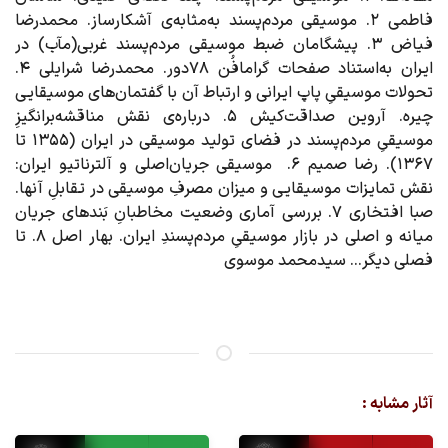
فاطمی 2. موسیقی مردم‌پسند به‌مثابه‌ی آشکارساز. محمدرضا
فیاض 3. پیشگامان ضبط موسیقی مردم‌پسند غربی(مآب) در
ایران به‌استناد صفحات گرامافُن 78دور. محمدرضا شرایلی 4.
تحولات موسیقیِ پاپ ایرانی و ارتباط آن با گفتمان‌های موسیقایی
چیره. آروین صداقت‌کیش 5. درباره‌ی نقش مناقشه‌برانگیزِ
موسیقیِ مردم‌پسند در فضای تولید موسیقی در ایران (1355 تا
1367). رضا صمیم 6.
موسیقی جریان‌اصلی و آلترناتیو ایران:
نقش تمایزات موسیقایی و میزان مصرفِ موسیقی در تقابلِ آنها.
صبا افتخاری 7. بررسی آماری وضعیت مخاطبانِ بَندهای جریان
میانه و اصلی در بازار موسیقیِ مردم‌پسندِ ایران. بهار اصل 8. تا
فصلی ديگر... سيدمحمد موسوی
آثار مشابه :