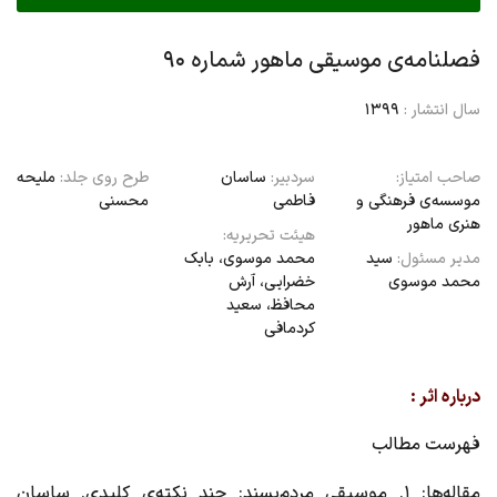
فصلنامه‌ی موسیقی ماهور شماره ۹۰
سال انتشار :
1399
صاحب امتیاز:
سردبیر:
ساسان
طرح روی جلد:
ملیحه
موسسه‌ی فرهنگی و
فاطمی
محسنی
هنری ماهور
هیئت تحریریه:
مدیر مسئول:
سید
محمد موسوی، بابک
محمد موسوی
خضرایی،‌ آرش
محافظ، سعید
کردمافی
درباره اثر :
فهرست مطالب
مقاله‌ها
: 1. موسیقی مردم‌پسند: چند نکته‌ی کلیدی. ساسان