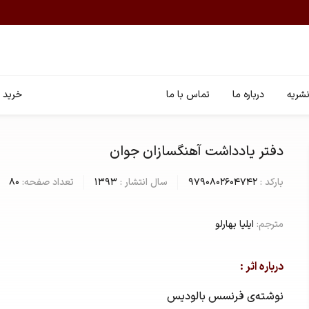
شریه
درباره ما
تماس با ما
خرید ا
دفتر یادداشت آهنگسازان جوان
بارکد :
9790802604742
سال انتشار :
1393
تعداد صفحه:
80
مترجم:
ایلیا بهارلو
درباره اثر :
نوشته‌ی فرنسس بالودیس