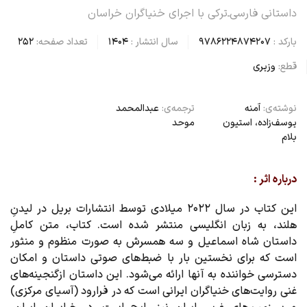
داستانی فارسی‌ـ‌ترکی با اجرای خنیاگران خراسان
بارکد :
9786224874207
سال انتشار :
1404
تعداد صفحه:
252
قطع:
وزیری
نوشته‌ی:
آمنه
ترجمه‌ی:
عبدالمحمد
یوسف‌زاده، استیون
موحد
بلام
درباره اثر :
این کتاب در سال ۲۰۲۲ میلادی توسط انتشارات بریل در لیدنِ
هلند، به زبان انگلیسی منتشر شده است. کتاب، متن کاملِ
داستان شاه اسماعیل و سه همسرش به صورت منظوم و منثور
است که برای نخستین بار با ضبط‌های صوتی داستان و امکان
دسترسی خواننده به آنها ارائه می‌شود. این داستان ازگنجینه‌های
غنی روایت‌های خنیاگران ایرانی است که در فرارود (آسیای مرکزی)