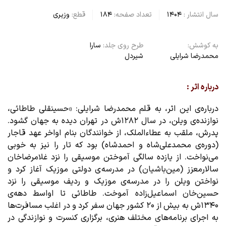
سال انتشار :
1404
تعداد صفحه:
184
قطع:
وزیری
به کوشش:
طرح روی جلد:
سارا
محمدرضا شرایلی
شیردل
درباره اثر :
درباره‌ی این اثر، به قلم محمدرضا شرایلی: «حسینقلی طاطائی،
نوازنده‌ی ویلن، در سال ۱۲۸۲ش در تهران دیده به جهان گشود.
پدرش، ملقب به عطاءالملک، از خوانندگان بنام اواخر عهد قاجار
(دوره‌ی محمدعلی‌شاه و احمدشاه) بود که تار را نیز به خوبی
می‌نواخت. از یازده سالگی آموختن موسیقی را نزد غلامرضاخان
سالارمعزز (مین‌باشیان) در مدرسه ی دولتی موزیک آغاز کرد و
نواختن ویلن را در مدرسه‌ی موزیک و ردیف موسیقی را نزد
حسین‌خان اسماعیل‌زاده آموخت. طاطائی تا اواسط دهه‌ی
۱۳۴۰ش به بیش از ۲۰ کشور جهان سفر کرد و در اغلب مسافرت‌ها
به اجرای برنامه‌های مختلف هنری، برگزاری کنسرت و نوازندگی در