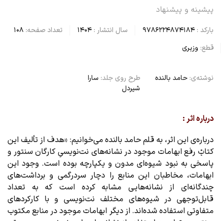
پیشینه و پیشنهاد
بارکد :
9786224874184
سال انتشار :
1404
تعداد صفحه:
108
قطع:
وزیری
نوشته‌ی:
حامد بالنده
طرح روی جلد:
سارا
شیردل
درباره اثر :
درباره‌ی این اثر، به قلم حامد بالنده می‌خوانیم: «هدف از تألیف این
کتابْ رفع ابهامات موجود در نشانه‌های نت‌نویسیِ کارگان سنتور و
پاسخی به نبود شیوه‌ای مدون و یکپارچه بوده است. وجود این
ابهامات، مخاطبان این منابع را دچار سردرگمی و برداشت‌های
چندگانه‌ای از نشانه‌هایی مشابه کرده است که به تعداد
قابل‌توجهی در شیوه‌ها‌ی مختلف نت‌نویسی و با کارکردهای
متفاوتی استفاده شده‌اند. از دیگر ابهامات موجود در منابع مکتوب