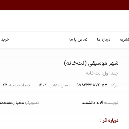
شریه
درباره ما
تماس با ما
خرید ا
شهر موسیقی (نت‌خانه)
جلد اول: نت‌خانه
بارکد :
9786224874153
سال انتشار :
1404
تعداد صفحه:
42
نویسنده:
آلاله دانشمند
تصویرگر:
محیا زاده‌محم
درباره اثر :