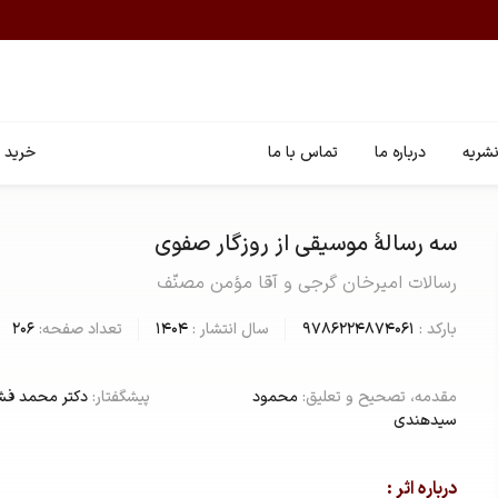
شریه
درباره ما
تماس با ما
خرید ا
سه رسالۀ موسیقی از روزگار صفوی
رسالات امیرخان گرجی و آقا مؤمن مصنّف
بارکد :
9786224874061
سال انتشار :
1404
تعداد صفحه:
206
مقدمه، تصحیح و تعلیق:
محمود
پیشگفتار:
دکتر محمد فش
سیدهندی
درباره اثر :