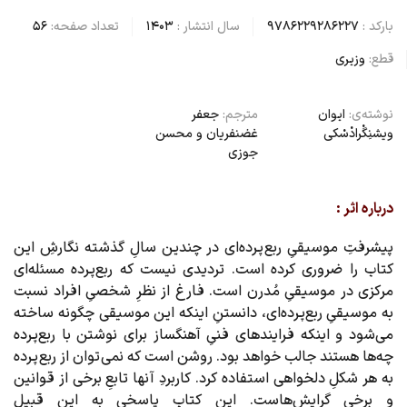
بارکد :
9786229286227
سال انتشار :
1403
تعداد صفحه:
56
قطع:
وزیری
نوشته‌ی:
ایوان
مترجم:
جعفر
ویشنِگْرادْسْکی
غضنفریان و محسن
جوزی
درباره اثر :
پیشرفتِ موسیقیِ ربع
پرده‌ای در چندین سالِ گذشته نگارشِ این
کتاب را ضروری کرده است. تردیدی نیست که ربع‌پرده مسئله‌ای
مرکزی در موسیقیِ مُدرن است. فارغ از نظرِ شخصیِ افراد نسبت
به موسیقیِ ربع‌پرده‌ای، دانستنِ اینکه این موسیقی چگونه ساخته
می‌شود و اینکه فرایندهای فنیِ آهنگساز برای نوشتن با ربع‌پرده
چه‌ها هستند جالب خواهد بود. روشن است که نمی
توان از ربع
پرده
به هر شکلِ دلخواهی استفاده کرد. کاربردِ آنها تابعِ برخی از قوانین
و برخی گرایش‌هاست. این کتاب پاسخی به این قبیل