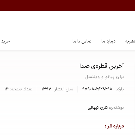
شریه
درباره ما
تماس با ما
خرید ا
آخرین قطره‌ی صدا
برای پیانو و ویلنسل
بارکد :
9790802628298
سال انتشار :
1397
تعداد صفحه:
14
نوشته‌ی:
کارن کیهانی
درباره اثر :