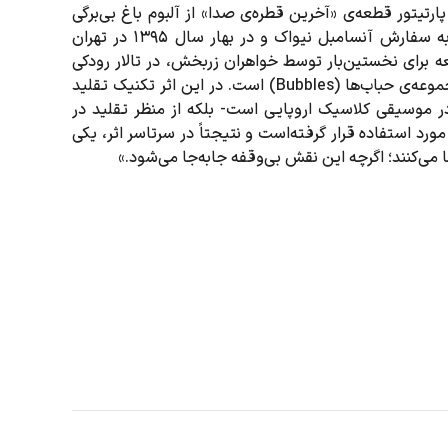
پارتیتور قطعه‌ی «آخرین قطره‌ی صدا» از آلبوم باغ بی‌برگی
(موسسه‌ی فرهنگی-هنری ماهور، تابستان 1396) است.این اثر به سفارش آنسامبل نیواک و در بهار سال ۱۳۹۵ در تهران
 برای نخستین‌بار توسط خواهران زربخش، در تالار رودکی
تهران اجرا شده است. آخرین قطره‌ی صدا، نخستین قطعه از مجموعه‌ی حباب‌ها‌ (Bubbles) است. در این اثر تکنیک تقلید
در موسیقی کلاسیک اروپایی است- بلکه از منظر تقلید در
رد استفاده قرار گرفته‌است و نتیجتاً در سرتاسر اثر، یکی
ا می‌کنند؛ اگرچه این نقش بی‌وقفه جابه‌جا می‌شود.»