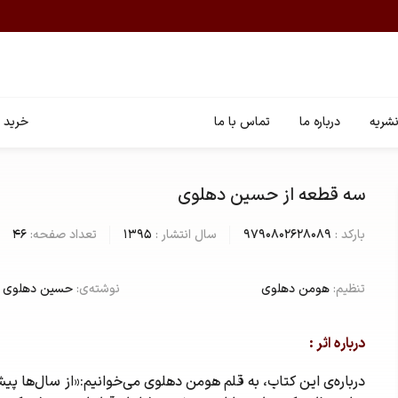
شریه
درباره ما
تماس با ما
خرید ا
سه قطعه از حسین دهلوی
بارکد :
9790802628089
سال انتشار :
1395
تعداد صفحه:
46
تنظیم:
هومن دهلوی
نوشته‌ی:
حسین دهلوی
درباره اثر :
درباره‌ی این کتاب، به قلم هومن دهلوی می‌خوانیم:«از سال‌ها پی